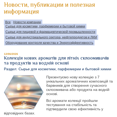
Новости, публикации и полезная
информация
Все
Новости компании
Сырье для косметики, парфюмерии и бытовой химии
Сырье для пищевой и фармацевтической промышленности
Сырье для индустриального сектора, нефтепродуктов и ЛКМ
Оборудование контроля качества и Энергоэффективность
12/06/2026
Колекція нових ароматів для літніх склоомивачів
та продуктів на водній основі
Раздел:
Сырье для косметики, парфюмерии и бытовой химии
Презентуємо нову колекцію з 7
унікальних ароматичних композицій та
барвників для створення сучасного
склоомивача або продукта на водній
основі.
Всі аромати колекції пройшли
тестування на стабільність та
підтвердили свою ефективність у
відповідних базах.