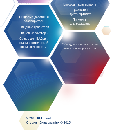
Биоциды, консерванты
Триацетин,
Диэтилфталат
Пищевые добавки и
Пигменты,
растворители
ультрамарины
Пищевые красители
Пищевые глиттеры
Сырье для БАДов и
фармацевтической
Оборудование контроля
промышленности.
качества и процессов
© 2016 KFF Trade
Студия «Зина дизайн» © 2015