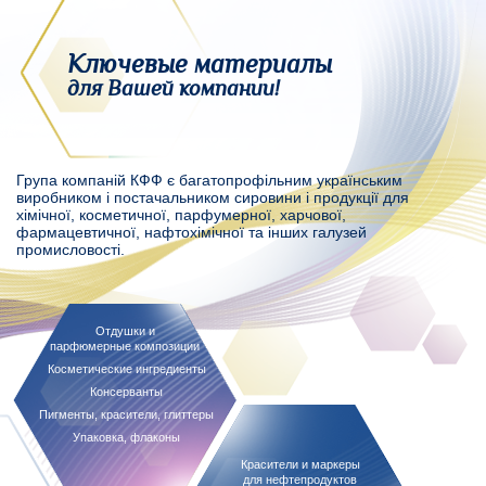
Ключевые материалы
для Вашей компании!
Група компаній КФФ є багатопрофільним українським
виробником і постачальником сировини і продукції для
хімічної, косметичної, парфумерної, харчової,
фармацевтичної, нафтохімічної та інших галузей
промисловості.
Отдушки и
парфюмерные композиции
Косметические ингредиенты
Консерванты
Пигменты, красители, глиттеры
Упаковка, флаконы
Красители и маркеры
для нефтепродуктов