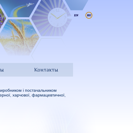
ры
Контакты
виробником і постачальником
мерної, харчової, фармацевтичної,