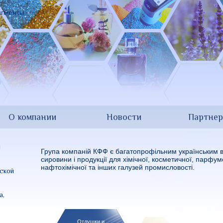
О компании
Новости
Партне
и
Група компаній КФФ є багатопрофільним українським 
сировини і продукції для хімічної, косметичної, парфу
нафтохімічної та інших галузей промисловості.
ской
а,
Отдушки и