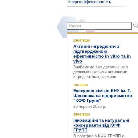
Энергоэффективность
Форма
поиска
Найти
15/07/2026
Активні інгредієнти з
підтвердженою
ефективністю in vitro та in
vivo
Знайомимо вас детальніше з
деякими цікавими активними
інгредієнтами, частина
7/07/2026
Екскурсія хіміків КНУ ім. Т.
Шевченка на підприємство
"КФФ Групп"
23 червня 2026 р.
25/06/2026
Інноваційні та натуральні
консерванти від КФФ
ГРУПП
В портфоліо КФФ ГРУПП є