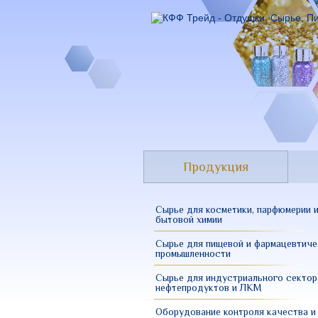
Перейти
к
основному
содержанию
Продукция
Сырье для косметики, парфюмерии 
бытовой химии
Сырье для пищевой и фармацевтиче
промышленности
Сырье для индустриального сектор
нефтепродуктов и ЛКМ
Оборудование контроля качества и