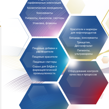
парфюмерные композиции
Косметические ингредиенты
Консерванты
Пигменты, красители, глиттеры
Упаковка, флаконы
Красители и маркеры
для нефтепродуктов
Биоциды, консерванты
Триацетин,
Диэтилфталат
Пищевые добавки и
Пигменты,
растворители
ультрамарины
Пищевые красители
Пищевые глиттеры
Сырье для БАДов и
фармацевтической
Оборудование контроля
промышленности.
качества и процессов