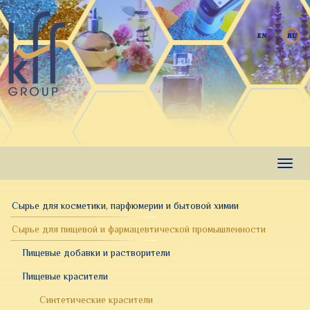
Перейти
к
основному
содержанию
Toggl
navig
Сырье для косметики, парфюмерии и бытовой химии
Сырье для пищевой и фармацевтической промышленности
Пищевые добавки и растворители
Пищевые красители
Синтетические красители