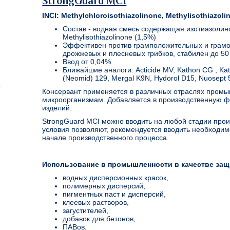
StrongGuard МCI
INCI: Methylchloroisothiazolinone, Methylisothiazol
Состав - водная смесь содержащая изотиазолинон
Methylisothiazolinone (1,5%)
Эффективен против грамположительных и грамо
дрожжевых и плесневых грибков, стабилен до 50 
Ввод от 0,04%
Ближайшие аналоги: Acticide MV, Kathon CG , Ka
(Neomid) 129, Mergal K9N, Hydorol D15, Nuosept 
Консервант применяется в различных отраслях промы
микроорганизмам. Добавляется в производственную фа
изделий.
StrongGuard МCI можно вводить на любой стадии прои
условия позволяют, рекомендуется вводить необходим
начале производственного процесса.
Использование в промышленности в качестве защ
водных дисперсионных красок,
полимерных дисперсий,
пигментных паст и дисперсий,
клеевых растворов,
загустителей,
добавок для бетонов,
ПАВов,