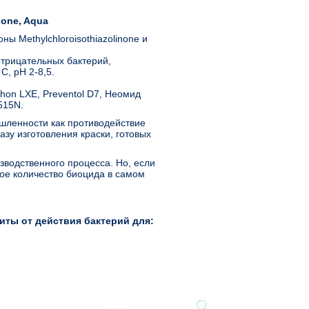
inone, Aqua
ы Methylchloroisothiazolinone и
трицательных бактерий,
С, рН 2-8,5.
thon LXE, Preventol D7, Неомид
515N.
шленности как противодействие
зу изготовления краски, готовых
зводственного процесса. Но, если
ое количество биоцида в самом
иты от действия бактерий для: