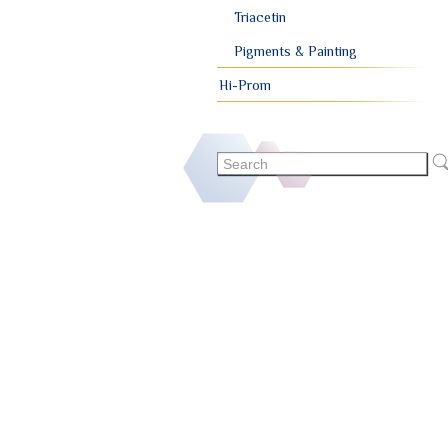
Triacetin
Pigments & Painting
Hi-Prom
Search
form
Search