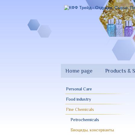
Skip
to
main
content
Home page
Products & S
Personal Care
Food industry
Fine Chemicals
Petrochemicals
Биоциды, консерванты