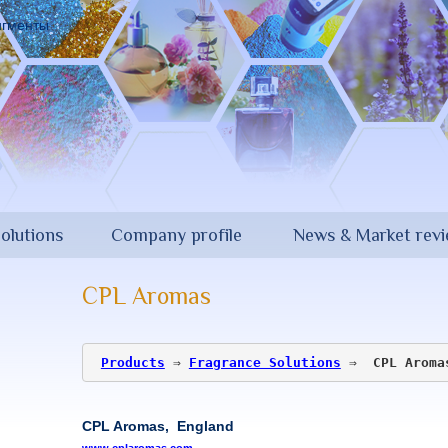
olutions
Company profile
News & Market rev
CPL Aromas
​ ​
Products
 ⇒ 
Fragrance Solutions
 ⇒ 
 CPL Aroma
​ ​
CPL Aromas,
England​
www.cplaromas.com