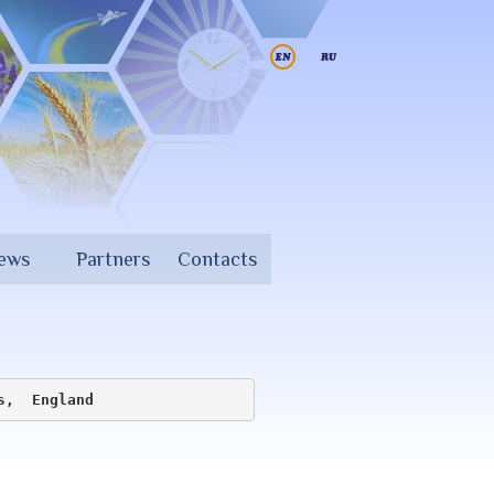
iews
Partners
Contacts
s, 
England​ 