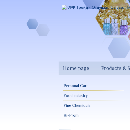
Skip
to
main
content
Home page
Products & S
Personal Care
Food industry
Fine Chemicals
Hi-Prom