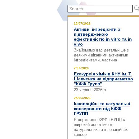
Search
form
Search
15/07/2026
Активні інгредієнти з
підтвердженою
ефективністю in vitro та in
vivo
Знайомимо вас детальніше з
деякими цікавими активними
інгредієнтами, частина
7/07/2026
Екскурсія хіміків КНУ ім. Т.
Шевченка на підприємство
"КФФ Групп"
23 червня 2026 р.
25/06/2026
Інноваційні та натуральні
консерванти від КФФ
ГРУПП
В портфоліо КФФ ГРУПП є
широкий асортимент
натуральних та інноваційних
консер